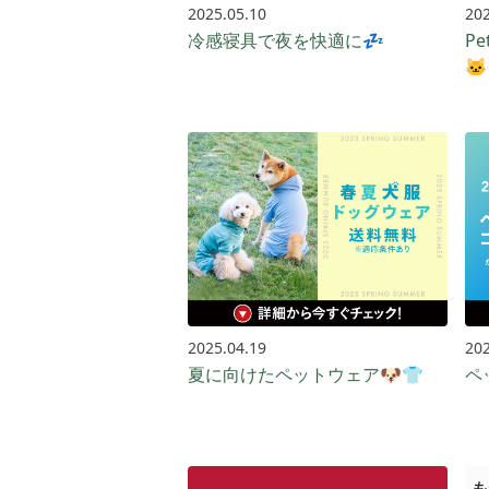
2025.05.10
202
冷感寝具で夜を快適に💤
P
🐱
2025.04.19
202
夏に向けたペットウェア🐶👕
ペ