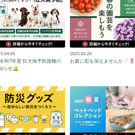
5.04.05
2025.03.29
令和7年度 狂犬病予防接種の
お庭に彩を加えませんか❔🌷
知らせ🔔