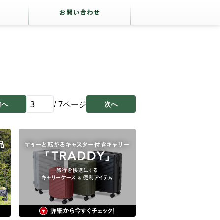
/
7
ページ
前へ
次へ