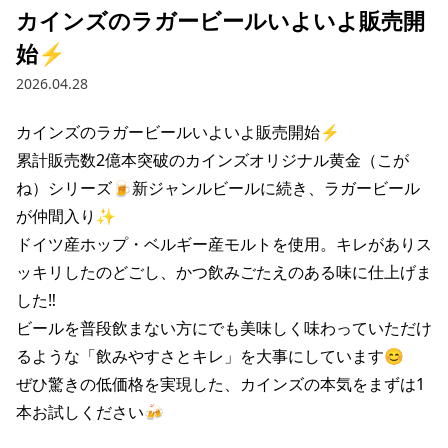
カインズのラガービールいよいよ販売開
始⚡️
2026.04.28
カインズのラガービールいよいよ販売開始⚡️

累計販売数2億本突破のカインズオリジナル黄金（こが
ね）シリーズ🍺新ジャンルビールに続き、ラガービール
が仲間入り✨

ドイツ産ホップ・ベルギー産モルトを使用。キレがありス
ッキリしたのどごし、かつ飲みごたえのある味に仕上げま
した‼️

ビールを普段飲まない方にでも美味しく味わっていただけ
るような「飲みやすさとキレ」を大事にしています😊

ぜひ驚きの低価格を実現した、カインズの本気をまずは1
本お試しください🍻
