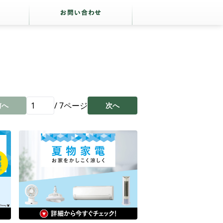
/
7
ページ
前へ
次へ