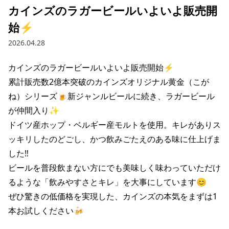
カインズのラガービールいよいよ販売開
始⚡️
2026.04.28
カインズのラガービールいよいよ販売開始⚡️

累計販売数2億本突破のカインズオリジナル黄金（こが
ね）シリーズ🍺新ジャンルビールに続き、ラガービール
が仲間入り✨

ドイツ産ホップ・ベルギー産モルトを使用。キレがありス
ッキリしたのどごし、かつ飲みごたえのある味に仕上げま
した‼️

ビールを普段飲まない方にでも美味しく味わっていただけ
るような「飲みやすさとキレ」を大事にしています😊

ぜひ驚きの低価格を実現した、カインズの本気をまずは1
本お試しください🍻
