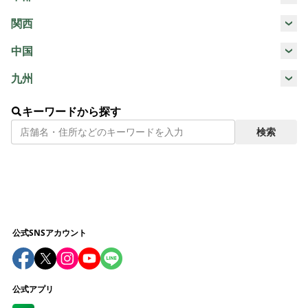
静岡県
愛知県
山梨県
長野県
関西
千葉県
栃木県
神奈川県
兵庫県
三重県
京都府
奈良県
中国
岐阜県
広島県
鳥取県
岡山県
九州
滋賀県
大阪府
和歌山県
福岡県
熊本県
沖縄県
キーワードから探す
検索
公式SNSアカウント
公式アプリ