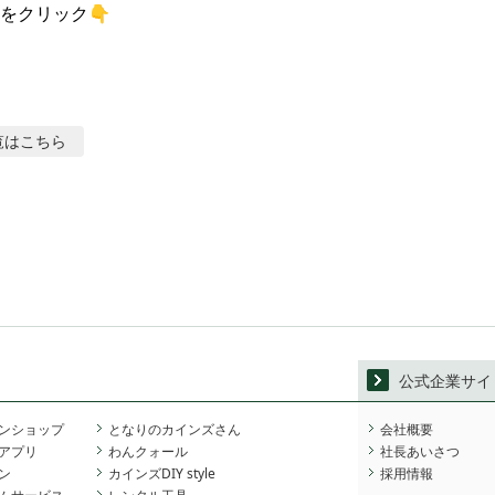
をクリック👇
覧はこちら
公式企業サイ
ンショップ
となりのカインズさん
会社概要
アプリ
わんクォール
社長あいさつ
ン
カインズDIY style
採用情報