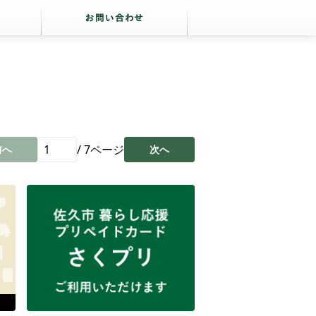
/
7
ページ
前へ
次へ