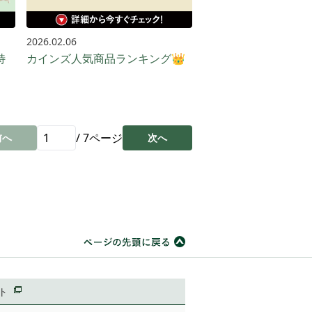
2026.02.06
特
カインズ人気商品ランキング👑
/
7
ページ
前へ
次へ
ト