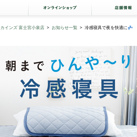
カインズ 富士宮小泉店
お知らせ一覧
冷感寝具で夜を快適に💤