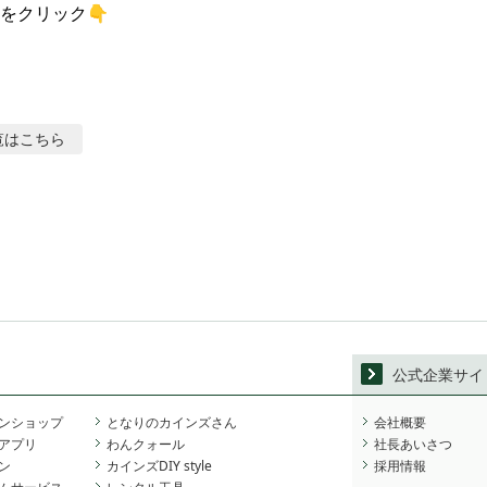
をクリック👇
覧はこちら
公式企業サイ
ンショップ
となりのカインズさん
会社概要
アプリ
わんクォール
社長あいさつ
ン
カインズDIY style
採用情報