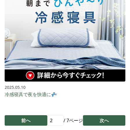
2025.05.10
冷感寝具で夜を快適に💤
前へ
/
7
ページ
次へ