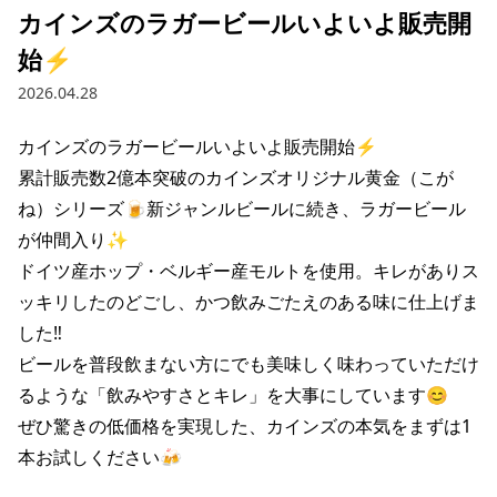
カインズのラガービールいよいよ販売開
始⚡️
2026.04.28
カインズのラガービールいよいよ販売開始⚡️

累計販売数2億本突破のカインズオリジナル黄金（こが
ね）シリーズ🍺新ジャンルビールに続き、ラガービール
が仲間入り✨

ドイツ産ホップ・ベルギー産モルトを使用。キレがありス
ッキリしたのどごし、かつ飲みごたえのある味に仕上げま
した‼️

ビールを普段飲まない方にでも美味しく味わっていただけ
るような「飲みやすさとキレ」を大事にしています😊

ぜひ驚きの低価格を実現した、カインズの本気をまずは1
本お試しください🍻
