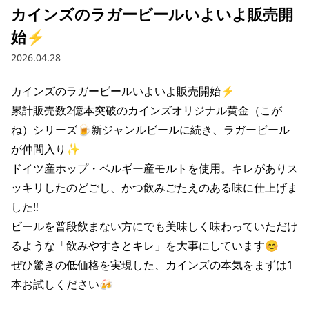
カインズのラガービールいよいよ販売開
始⚡️
2026.04.28
カインズのラガービールいよいよ販売開始⚡️

累計販売数2億本突破のカインズオリジナル黄金（こが
ね）シリーズ🍺新ジャンルビールに続き、ラガービール
が仲間入り✨

ドイツ産ホップ・ベルギー産モルトを使用。キレがありス
ッキリしたのどごし、かつ飲みごたえのある味に仕上げま
した‼️

ビールを普段飲まない方にでも美味しく味わっていただけ
るような「飲みやすさとキレ」を大事にしています😊

ぜひ驚きの低価格を実現した、カインズの本気をまずは1
本お試しください🍻
