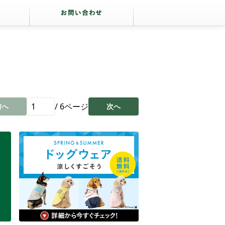
/
6
ページ
前へ
次へ