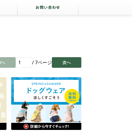
/
7
ページ
前へ
次へ