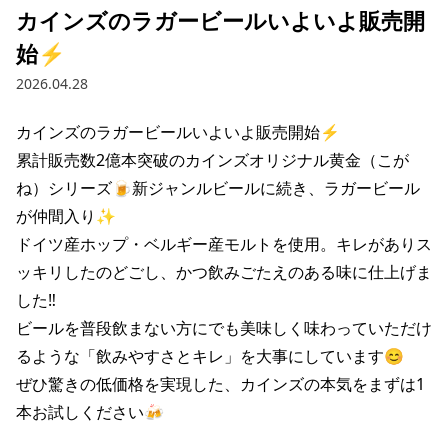
カインズのラガービールいよいよ販売開
始⚡️
2026.04.28
カインズのラガービールいよいよ販売開始⚡️

累計販売数2億本突破のカインズオリジナル黄金（こが
ね）シリーズ🍺新ジャンルビールに続き、ラガービール
が仲間入り✨

ドイツ産ホップ・ベルギー産モルトを使用。キレがありス
ッキリしたのどごし、かつ飲みごたえのある味に仕上げま
した‼️

ビールを普段飲まない方にでも美味しく味わっていただけ
るような「飲みやすさとキレ」を大事にしています😊

ぜひ驚きの低価格を実現した、カインズの本気をまずは1
本お試しください🍻
