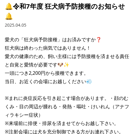
🔔令和7年度 狂犬病予防接種のお知らせ
🔔
2025.04.05
愛犬の「狂犬病予防接種」はお済みですか❓

狂犬病は終わった病気ではありません！

愛犬の健康のため、飼い主様には予防接種を済ませる責任
と自覚と愛情が必要です🐶✨

一頭につき2,200円から接種できます。

当日、お近くの会場にお越しください💨

※まれに炎症反応を引き起こす場合があります。・顔のむ
くみ・目の周辺が腫れる・発熱・嘔吐・けいれん（アナフ
ィラキシー症状）

※来場前に排便・排尿を済ませてからお越し下さい。

※注射会場には犬を充分制御できる方がお連れ下さい。
