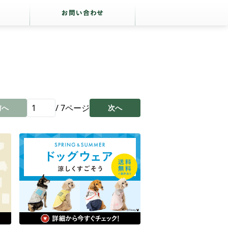
/
7
ページ
前へ
次へ