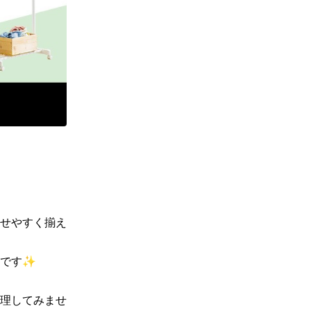
せやすく​揃え
です✨

理してみませ