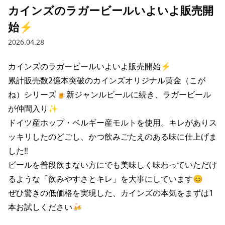
カインズのラガービールいよいよ販売開
始⚡️
2026.04.28
カインズのラガービールいよいよ販売開始⚡️

累計販売数2億本突破のカインズオリジナル黄金（こが
ね）シリーズ🍺新ジャンルビールに続き、ラガービール
が仲間入り✨

ドイツ産ホップ・ベルギー産モルトを使用。キレがありス
ッキリしたのどごし、かつ飲みごたえのある味に仕上げま
した‼️

ビールを普段飲まない方にでも美味しく味わっていただけ
るような「飲みやすさとキレ」を大事にしています😊

ぜひ驚きの低価格を実現した、カインズの本気をまずは1
本お試しください🍻
