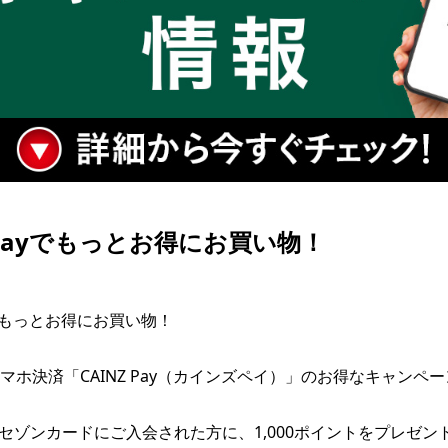
 Payでもっとお得に​お買い​物！​
yでもっとお得に​お買い​物！​

マホ決済「CAINZ Pay（カインズペイ）」のお得なキャンペ
NZセゾンカードに​ご入会された​方に、​1,000ポイントを​プレゼント