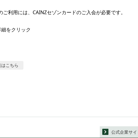
ayの​ご利用には、​CAINZセゾンカードの​ご入会が​必要です。

詳細をクリック
覧はこちら
公式企業サイ