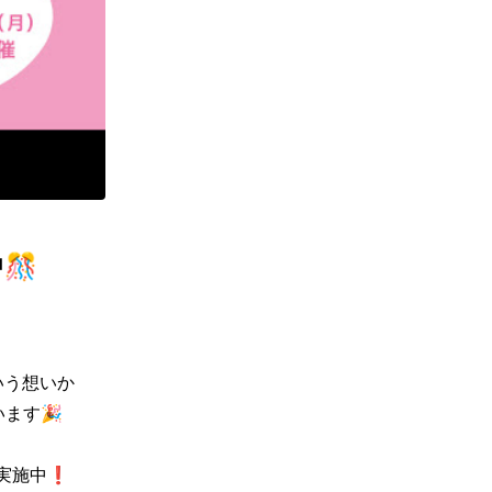
🎊
いう想いか
す🎉

実施中❗
