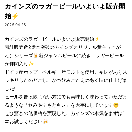
カインズのラガービールいよいよ販売開
始⚡️
2026.04.28
カインズのラガービールいよいよ販売開始⚡️

累計販売数2億本突破のカインズオリジナル黄金（こが
ね）シリーズ🍺新ジャンルビールに続き、ラガービール
が仲間入り✨

ドイツ産ホップ・ベルギー産モルトを使用。キレがありス
ッキリしたのどごし、かつ飲みごたえのある味に仕上げま
した‼️

ビールを普段飲まない方にでも美味しく味わっていただけ
るような「飲みやすさとキレ」を大事にしています😊

ぜひ驚きの低価格を実現した、カインズの本気をまずは1
本お試しください🍻
