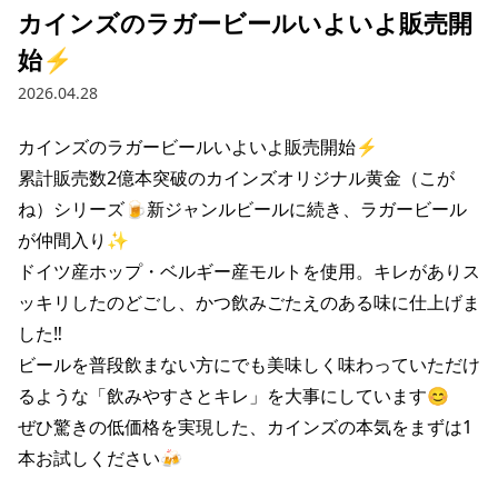
カインズのラガービールいよいよ販売開
始⚡️
2026.04.28
カインズのラガービールいよいよ販売開始⚡️

累計販売数2億本突破のカインズオリジナル黄金（こが
ね）シリーズ🍺新ジャンルビールに続き、ラガービール
が仲間入り✨

ドイツ産ホップ・ベルギー産モルトを使用。キレがありス
ッキリしたのどごし、かつ飲みごたえのある味に仕上げま
した‼️

ビールを普段飲まない方にでも美味しく味わっていただけ
るような「飲みやすさとキレ」を大事にしています😊

ぜひ驚きの低価格を実現した、カインズの本気をまずは1
本お試しください🍻
