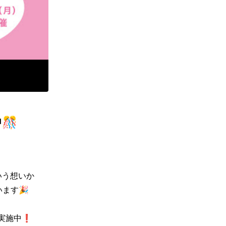
🎊
いう想いか
す🎉

実施中❗
