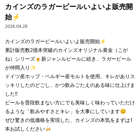
カインズのラガービールいよいよ販売開
始⚡️
2026.04.28
カインズのラガービールいよいよ販売開始⚡️

累計販売数2億本突破のカインズオリジナル黄金（こが
ね）シリーズ🍺新ジャンルビールに続き、ラガービール
が仲間入り✨

ドイツ産ホップ・ベルギー産モルトを使用。キレがありス
ッキリしたのどごし、かつ飲みごたえのある味に仕上げま
した‼️

ビールを普段飲まない方にでも美味しく味わっていただけ
るような「飲みやすさとキレ」を大事にしています😊

ぜひ驚きの低価格を実現した、カインズの本気をまずは1
本お試しください🍻
